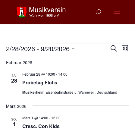
Veranstaltungen
Verans
Ver
2/28/2026
 - 
9/20/2026
Suche
Liste
Ans
Suche
Datum
Nav
und
Februar 2026
wählen.
Ansich
Februar 28 @ 10:00
-
14:00
SA.
Naviga
28
Probetag Flötis
Musikerheim
Eisenbahnstraße 5, Wannweil, Deutschland
März 2026
März 1 @ 14:00
-
16:00
SO.
1
Cresc. Con Kids