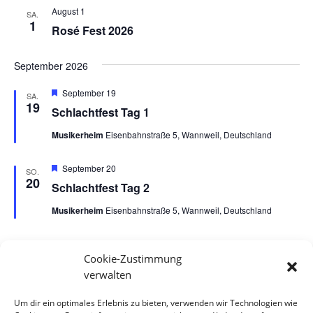
August 1
SA.
1
Rosé Fest 2026
September 2026
Hervorgehoben
September 19
SA.
19
Schlachtfest Tag 1
Musikerheim
Eisenbahnstraße 5, Wannweil, Deutschland
Hervorgehoben
September 20
SO.
20
Schlachtfest Tag 2
Musikerheim
Eisenbahnstraße 5, Wannweil, Deutschland
Cookie-Zustimmung
Veranstaltungen
Veran
Vorherige
Heute
Nächste
verwalten
Um dir ein optimales Erlebnis zu bieten, verwenden wir Technologien wie
Kalender abonnieren