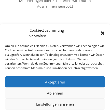
(An Feiertagen oder Schulferien wird nur in
Ausnahmen geprobt.)
Flötis vor Konzert nach Probeplan
Cookie-Zustimmung
verwalten
Vorstufenorchester Projektweise nach
Probeplan
Um dir ein optimales Erlebnis zu bieten, verwenden wir Technologien wie
Cookies, um Geräteinformationen zu speichern und/oder darauf
zuzugreifen. Wenn du diesen Technologien zustimmst, können wir Daten
Probeplan Anfragen per Email an
wie das Surfverhalten oder eindeutige IDs auf dieser Website
verarbeiten. Wenn du deine Zustimmung nicht erteilst oder zurückziehst,
jugendleitung@musikverein-wannweil.de
können bestimmte Merkmale und Funktionen beeinträchtigt werden.
Akzeptieren
Impressum
Datenschutzerklärung
Haftung
Ablehnen
Kontakt
Cookie-Richtlinie (EU)
Einstellungen ansehen