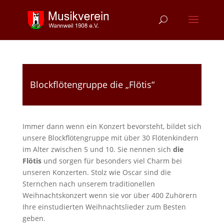
Blockflötengruppe die „Flötis“
Immer dann wenn ein Konzert bevorsteht, bildet sich
unsere Blockflötengruppe mit über 30 Flötenkindern
im Alter zwischen 5 und 10. Sie nennen sich
die
Flötis
und sorgen für besonders viel Charm bei
unseren Konzerten. Stolz wie Oscar sind die
Sternchen nach unserem traditionellen
Weihnachtskonzert wenn sie vor über 400 Zuhörern
Ihre einstudierten Weihnachtslieder zum Besten
geben.