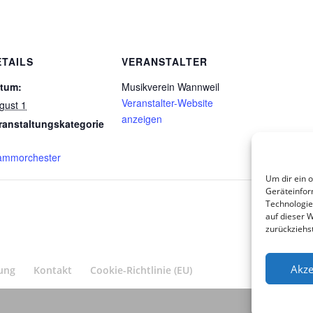
ETAILS
VERANSTALTER
tum:
Musikverein Wannweil
Veranstalter-Website
gust 1
anzeigen
ranstaltungskategorie
ammorchester
Um dir ein 
Geräteinfor
Technologie
auf dieser 
zurückziehs
Akze
ung
Kontakt
Cookie-Richtlinie (EU)