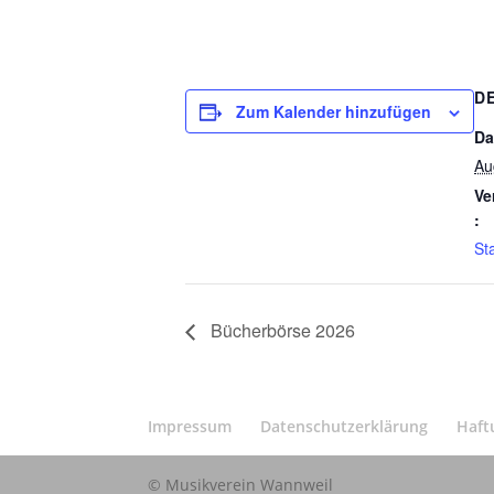
D
Zum Kalender hinzufügen
Da
Au
Ve
:
St
Bücherbörse 2026
Impressum
Datenschutzerklärung
Haft
© Musikverein Wannweil