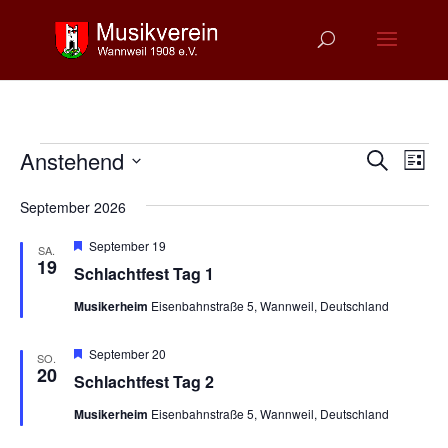
Veranstaltungen
Verans
Ver
Anstehend
Suche
Liste
Ans
Suche
Datum
Nav
und
September 2026
wählen.
Ansich
Hervorgehoben
September 19
SA.
Naviga
19
Schlachtfest Tag 1
Musikerheim
Eisenbahnstraße 5, Wannweil, Deutschland
Hervorgehoben
September 20
SO.
20
Schlachtfest Tag 2
Musikerheim
Eisenbahnstraße 5, Wannweil, Deutschland