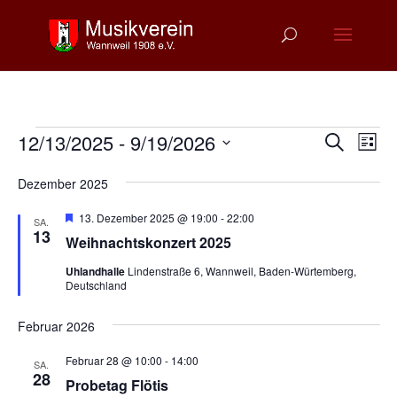
Veranstaltungen
Verans
Ver
12/13/2025
 - 
9/19/2026
Suche
Liste
Ans
Suche
Datum
Nav
und
Dezember 2025
wählen.
Ansich
Hervorgehoben
13. Dezember 2025 @ 19:00
-
22:00
SA.
Naviga
13
Weihnachtskonzert 2025
Uhlandhalle
Lindenstraße 6, Wannweil, Baden-Würtemberg,
Deutschland
Februar 2026
Februar 28 @ 10:00
-
14:00
SA.
28
Probetag Flötis