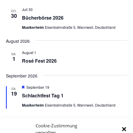
Juli 30
DO.
30
Bücherbörse 2026
Musikerheim
Eisenbahnstraße 5, Wannweil, Deutschland
August 2026
August 1
SA.
1
Rosé Fest 2026
September 2026
Hervorgehoben
September 19
SA.
19
Schlachtfest Tag 1
Musikerheim
Eisenbahnstraße 5, Wannweil, Deutschland
Cookie-Zustimmung
Veranstaltungen
Veran
Vorherige
Heute
Nächste
verwalten