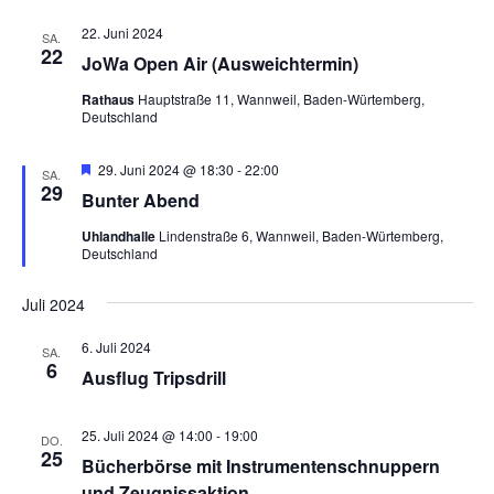
22. Juni 2024
SA.
22
JoWa Open Air (Ausweichtermin)
Rathaus
Hauptstraße 11, Wannweil, Baden-Würtemberg,
Deutschland
Hervorgehoben
29. Juni 2024 @ 18:30
-
22:00
SA.
29
Bunter Abend
Uhlandhalle
Lindenstraße 6, Wannweil, Baden-Würtemberg,
Deutschland
Juli 2024
6. Juli 2024
SA.
6
Ausflug Tripsdrill
25. Juli 2024 @ 14:00
-
19:00
DO.
25
Bücherbörse mit Instrumentenschnuppern
und Zeugnissaktion