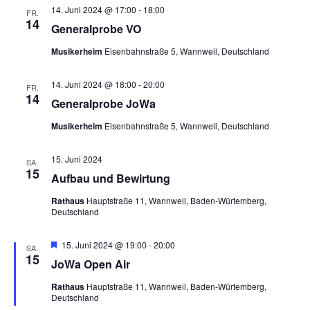
14. Juni 2024 @ 17:00
-
18:00
FR.
14
Generalprobe VO
Musikerheim
Eisenbahnstraße 5, Wannweil, Deutschland
14. Juni 2024 @ 18:00
-
20:00
FR.
14
Generalprobe JoWa
Musikerheim
Eisenbahnstraße 5, Wannweil, Deutschland
15. Juni 2024
SA.
15
Aufbau und Bewirtung
Rathaus
Hauptstraße 11, Wannweil, Baden-Würtemberg,
Deutschland
Hervorgehoben
15. Juni 2024 @ 19:00
-
20:00
SA.
15
JoWa Open Air
Rathaus
Hauptstraße 11, Wannweil, Baden-Würtemberg,
Deutschland