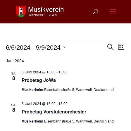
Veranstaltungen
Verans
Ver
6/6/2024
 - 
9/9/2024
Suche
Liste
Ans
Suche
Datum
Nav
und
Juni 2024
wählen.
Ansich
8. Juni 2024 @ 10:00
-
15:00
SA.
Naviga
8
Probetag JoWa
Musikerheim
Eisenbahnstraße 5, Wannweil, Deutschland
8. Juni 2024 @ 16:00
-
18:00
SA.
8
Probetag Vorstufenorchester
Musikerheim
Eisenbahnstraße 5, Wannweil, Deutschland