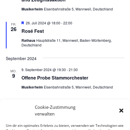
Musikerheim
Eisenbahnstraße 5, Wannweil, Deutschland
Hervorgehoben
26. Juli 2024 @ 18:00
-
22:00
FR.
26
Rosé Fest
Rathaus
Hauptstraße 11, Wannweil, Baden-Würtemberg,
Deutschland
September 2024
9. September 2024 @ 19:30
-
21:30
MO.
9
Offene Probe Stammorchester
Musikerheim
Eisenbahnstraße 5, Wannweil, Deutschland
Cookie-Zustimmung
Veranstaltungen
Veran
Vorherige
Heute
Nächste
verwalten
Um dir ein optimales Erlebnis zu bieten, verwenden wir Technologien wie
Kalender abonnieren