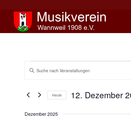
Veranstaltungen
Veranstaltungen
Bitte
Suche
Schlüsselwort
und
eingeben.
Ansichten,
Suche
12. Dezember 2
Navigation
nach
Heute
Veranstaltungen
Datum
Schlüsselwort.
wählen.
Dezember 2025