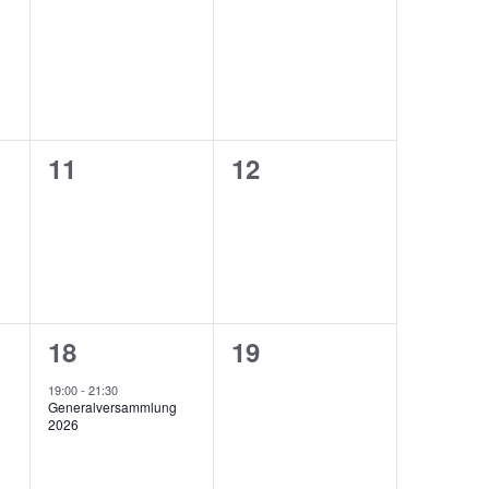
ungen,
Veranstaltungen,
Veranstaltungen,
0
0
11
12
ungen,
Veranstaltungen,
Veranstaltungen,
1
0
18
19
ungen,
Veranstaltung,
Veranstaltungen,
19:00
-
21:30
Generalversammlung
2026