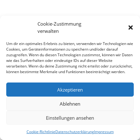
Cookie-Zustimmung
verwalten
Um dir ein optimales Erlebnis zu bieten, verwenden wir Technologien wie
Cookies, um Geräteinformationen zu speichern und/oder darauf
zuzugreifen. Wenn du diesen Technologien zustimmst, können wir Daten
wie das Surfverhalten oder eindeutige IDs auf dieser Website
verarbeiten. Wenn du deine Zustimmung nicht erteilst oder zurückziehst,
können bestimmte Merkmale und Funktionen beeinträchtigt werden.
Impressum
Datenschutzerklärung
Haftung
Kontakt
Cookie-Richtlinie (EU)
Akzeptieren
Ablehnen
© Musikverein Wannweil
Einstellungen ansehen
Cookie-Richtlinie
Datenschutzerklärung
Impressum