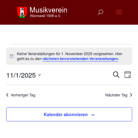
Veranstaltungen
Keine Veranstaltungen für 1. November 2025 vorgesehen. Hier
für
Hinweis
geht es zu den
nächsten bevorstehenden Veranstaltungen
.
1.
Verans
Ver
November
11/1/2025
Suche
Tag
Ans
Suche
2025
Datum
Nav
und
wählen.
Vorheriger Tag
Nächster Tag
Ansich
Naviga
Kalender abonnieren