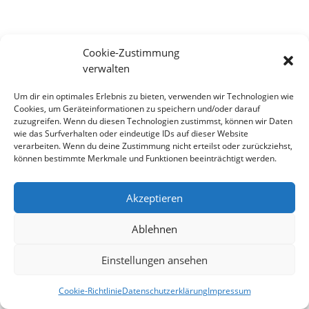
Cookie-Zustimmung
verwalten
Um dir ein optimales Erlebnis zu bieten, verwenden wir Technologien wie
Cookies, um Geräteinformationen zu speichern und/oder darauf
zuzugreifen. Wenn du diesen Technologien zustimmst, können wir Daten
wie das Surfverhalten oder eindeutige IDs auf dieser Website
verarbeiten. Wenn du deine Zustimmung nicht erteilst oder zurückziehst,
können bestimmte Merkmale und Funktionen beeinträchtigt werden.
Impressum
Datenschutzerklärung
Haftung
Kontakt
Cookie-Richtlinie (EU)
Akzeptieren
Ablehnen
© Musikverein Wannweil
Einstellungen ansehen
Cookie-Richtlinie
Datenschutzerklärung
Impressum