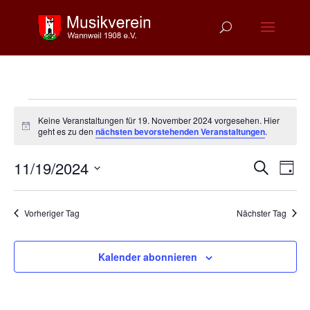
Veranstaltungen
Keine Veranstaltungen für 19. November 2024 vorgesehen. Hier
für
Hinweis
geht es zu den
nächsten bevorstehenden Veranstaltungen
.
19.
Verans
Ver
November
11/19/2024
Suche
Tag
Ans
Suche
2024
Datum
Nav
und
wählen.
Vorheriger Tag
Nächster Tag
Ansich
Naviga
Kalender abonnieren