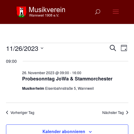
Veranstaltungen
Verans
Ver
11/26/2023
Suche
Tag
Ans
Suche
für
Datum
Nav
und
09:00
26.
wählen.
Ansich
November
26. November 2023 @ 09:00
-
16:00
Naviga
Probesonntag JoWa & Stammorchester
2023
Musikerheim
Eisenbahnstraße 5, Wannweil
Vorheriger Tag
Nächster Tag
Kalender abonnieren