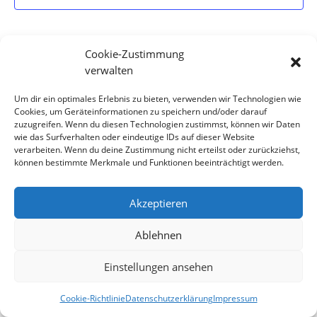
Cookie-Zustimmung
verwalten
Um dir ein optimales Erlebnis zu bieten, verwenden wir Technologien wie
Cookies, um Geräteinformationen zu speichern und/oder darauf
zuzugreifen. Wenn du diesen Technologien zustimmst, können wir Daten
wie das Surfverhalten oder eindeutige IDs auf dieser Website
verarbeiten. Wenn du deine Zustimmung nicht erteilst oder zurückziehst,
können bestimmte Merkmale und Funktionen beeinträchtigt werden.
Impressum
Datenschutzerklärung
Haftung
Kontakt
Cookie-Richtlinie (EU)
Akzeptieren
Ablehnen
© Musikverein Wannweil
Einstellungen ansehen
Cookie-Richtlinie
Datenschutzerklärung
Impressum