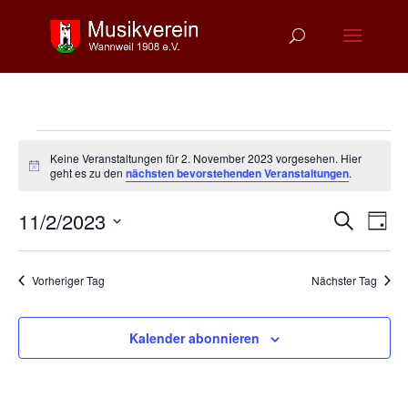
Veranstaltungen
Keine Veranstaltungen für 2. November 2023 vorgesehen. Hier
für
Hinweis
geht es zu den
nächsten bevorstehenden Veranstaltungen
.
2.
Verans
Ver
November
11/2/2023
Suche
Tag
Ans
Suche
2023
Datum
Nav
und
wählen.
Vorheriger Tag
Nächster Tag
Ansich
Naviga
Kalender abonnieren