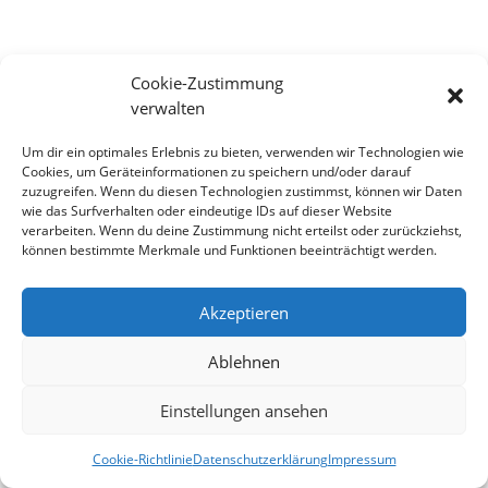
Cookie-Zustimmung
verwalten
Um dir ein optimales Erlebnis zu bieten, verwenden wir Technologien wie
Cookies, um Geräteinformationen zu speichern und/oder darauf
zuzugreifen. Wenn du diesen Technologien zustimmst, können wir Daten
wie das Surfverhalten oder eindeutige IDs auf dieser Website
verarbeiten. Wenn du deine Zustimmung nicht erteilst oder zurückziehst,
können bestimmte Merkmale und Funktionen beeinträchtigt werden.
Impressum
Datenschutzerklärung
Haftung
Kontakt
Cookie-Richtlinie (EU)
Akzeptieren
Ablehnen
© Musikverein Wannweil
Einstellungen ansehen
Cookie-Richtlinie
Datenschutzerklärung
Impressum