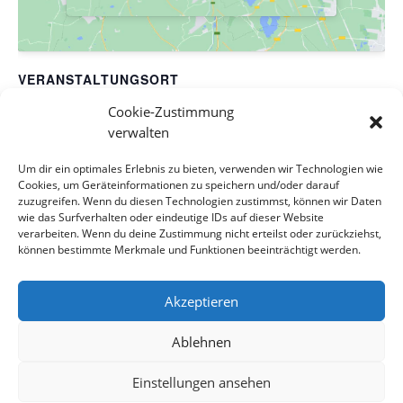
VERANSTALTUNGSORT
Uhlandhalle
Cookie-Zustimmung
verwalten
Lindenstraße 6
Wannweil
,
Baden-Würtemberg
72827
Deutschland
Google
Um dir ein optimales Erlebnis zu bieten, verwenden wir Technologien wie
Karte anzeigen
Cookies, um Geräteinformationen zu speichern und/oder darauf
zuzugreifen. Wenn du diesen Technologien zustimmst, können wir Daten
wie das Surfverhalten oder eindeutige IDs auf dieser Website
Generalprobe JoWa &
Generalprobe
verarbeiten. Wenn du deine Zustimmung nicht erteilst oder zurückziehst,
können bestimmte Merkmale und Funktionen beeinträchtigt werden.
Vorstufenorchester
Stammorchester
Akzeptieren
Impressum
Datenschutzerklärung
Haftung
Ablehnen
Kontakt
Cookie-Richtlinie (EU)
Einstellungen ansehen