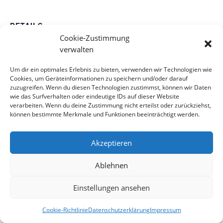
DETAILS
Cookie-Zustimmung
Datum:
verwalten
29. September 2024
Veranstaltungskategorie:
Um dir ein optimales Erlebnis zu bieten, verwenden wir Technologien wie
Cookies, um Geräteinformationen zu speichern und/oder darauf
Stammorchester
zuzugreifen. Wenn du diesen Technologien zustimmst, können wir Daten
wie das Surfverhalten oder eindeutige IDs auf dieser Website
verarbeiten. Wenn du deine Zustimmung nicht erteilst oder zurückziehst,
Schlachtfest
Volkstrauertag
können bestimmte Merkmale und Funktionen beeinträchtigt werden.
Akzeptieren
Impressum
Datenschutzerklärung
Haftung
Kontakt
Cookie-Richtlinie (EU)
Ablehnen
Einstellungen ansehen
© Musikverein Wannweil
Cookie-Richtlinie
Datenschutzerklärung
Impressum